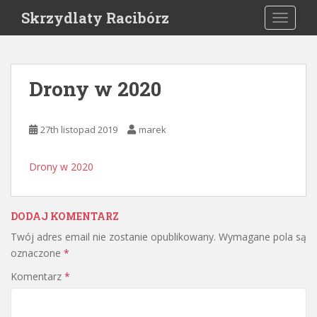
S
Skrzydlaty Racibórz
TOGGLE
k
i
p
t
Drony w 2020
o
m
a
27th listopad 2019
marek
i
n
Drony w 2020
c
o
n
DODAJ KOMENTARZ
t
e
Twój adres email nie zostanie opublikowany.
Wymagane pola są
n
oznaczone
*
t
Komentarz
*