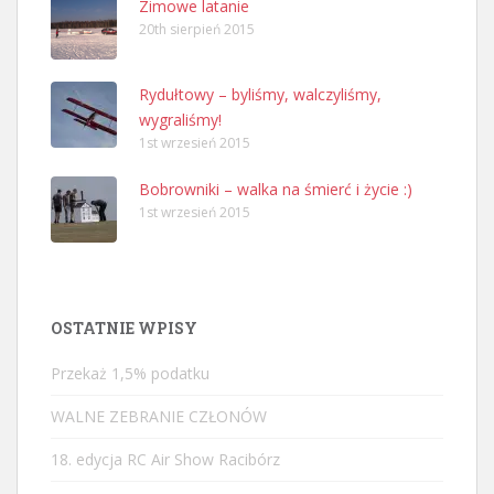
Zimowe latanie
20th sierpień 2015
Rydułtowy – byliśmy, walczyliśmy,
wygraliśmy!
1st wrzesień 2015
Bobrowniki – walka na śmierć i życie :)
1st wrzesień 2015
OSTATNIE WPISY
Przekaż 1,5% podatku
WALNE ZEBRANIE CZŁONÓW
18. edycja RC Air Show Racibórz