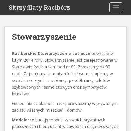
S
Skrzydlaty Racibórz
TOGGLE
k
i
p
t
Stowarzyszenie
o
m
a
Raciborskie Stowarzyszenie Lotnicze
powstało w
i
lutym 2014 roku. Stowarzyszenie jest zarejestrowane w
n
Starostwie Raciborskim pod nr 89. Zrzeszamy ok 30
c
osób. Zajmujemy się małym lotnictwem, skupiamy w
o
swoich szeregach modelarzy, paralotniarzy, pilotów
n
szybowcowych i samolotowych oraz sympatyków
t
lotnictwa.
e
Generalnie działalność naszą prowadzimy w prywatnym
n
zaciszu własnych mieszkań i domów.
t
Modelarze
budują modele w swoich prywatnych
pracowniach i biorą udział w zawodach organizowanych