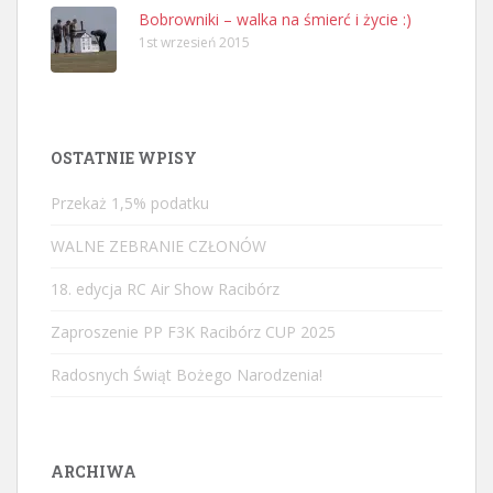
Bobrowniki – walka na śmierć i życie :)
1st wrzesień 2015
OSTATNIE WPISY
Przekaż 1,5% podatku
WALNE ZEBRANIE CZŁONÓW
18. edycja RC Air Show Racibórz
Zaproszenie PP F3K Racibórz CUP 2025
Radosnych Świąt Bożego Narodzenia!
ARCHIWA