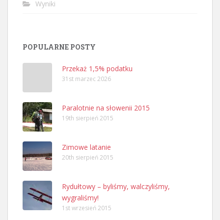
Wyniki
POPULARNE POSTY
Przekaż 1,5% podatku
31st marzec 2026
Paralotnie na słowenii 2015
19th sierpień 2015
Zimowe latanie
20th sierpień 2015
Rydułtowy – byliśmy, walczyliśmy,
wygraliśmy!
1st wrzesień 2015