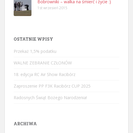
Bobrowniki – walka na śmierć i życie :)
1st wrzesień 2015
OSTATNIE WPISY
Przekaż 1,5% podatku
WALNE ZEBRANIE CZŁONÓW
18. edycja RC Air Show Racibórz
Zaproszenie PP F3K Racibórz CUP 2025
Radosnych Świąt Bożego Narodzenia!
ARCHIWA