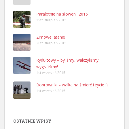
Paralotnie na słowenii 2015
19th sierpień 2015
Zimowe latanie
20th sierpień 2015
Rydułtowy – byliśmy, walczyliśmy,
wygraliśmy!
1st wrzesień 2015
Bobrowniki – walka na śmierć i życie :)
1st wrzesień 2015
OSTATNIE WPISY