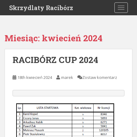
S
Skrzydlaty Racibórz
TOGGLE
k
i
p
t
Miesiąc:
kwiecień 2024
o
m
a
RACIBÓRZ CUP 2024
i
n
c
18th kwiecień 2024
marek
Zostaw komentarz
o
n
t
e
n
t