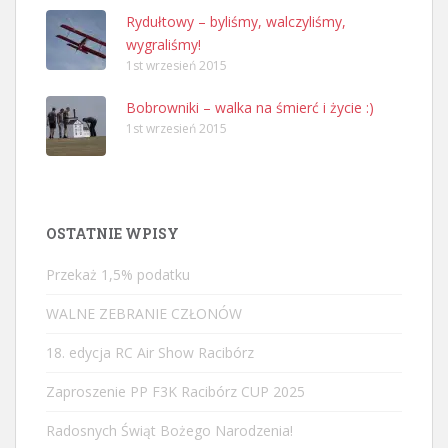
Rydułtowy – byliśmy, walczyliśmy,
wygraliśmy!
1st wrzesień 2015
Bobrowniki – walka na śmierć i życie :)
1st wrzesień 2015
OSTATNIE WPISY
Przekaż 1,5% podatku
WALNE ZEBRANIE CZŁONÓW
18. edycja RC Air Show Racibórz
Zaproszenie PP F3K Racibórz CUP 2025
Radosnych Świąt Bożego Narodzenia!