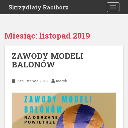
S
Skrzydlaty Racibórz
TOGGLE
k
i
p
t
Miesiąc:
listopad 2019
o
m
a
ZAWODY MODELI
i
BALONÓW
n
c
o
29th listopad 2019
marek
n
t
e
n
t