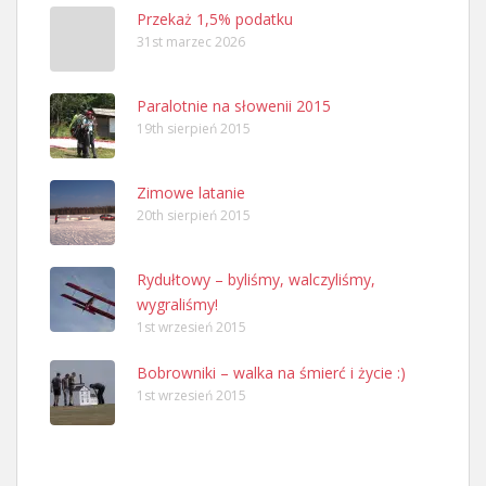
Przekaż 1,5% podatku
31st marzec 2026
Paralotnie na słowenii 2015
19th sierpień 2015
Zimowe latanie
20th sierpień 2015
Rydułtowy – byliśmy, walczyliśmy,
wygraliśmy!
1st wrzesień 2015
Bobrowniki – walka na śmierć i życie :)
1st wrzesień 2015