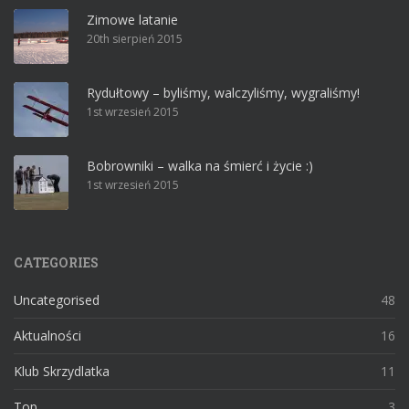
Zimowe latanie
20th sierpień 2015
Rydułtowy – byliśmy, walczyliśmy, wygraliśmy!
1st wrzesień 2015
Bobrowniki – walka na śmierć i życie :)
1st wrzesień 2015
CATEGORIES
Uncategorised
48
Aktualności
16
Klub Skrzydlatka
11
Top
3