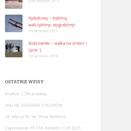
20th sierpień 2015
Rydułtowy – byliśmy,
walczyliśmy, wygraliśmy!
1st wrzesień 2015
Bobrowniki – walka na śmierć i
życie :)
1st wrzesień 2015
OSTATNIE WPISY
Przekaż 1,5% podatku
WALNE ZEBRANIE CZŁONÓW
18. edycja RC Air Show Racibórz
Zaproszenie PP F3K Racibórz CUP 2025