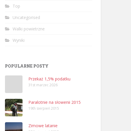
Top
Uncategorised
Walki powietrzne
Wyniki
POPULARNE POSTY
Przekaż 1,5% podatku
31st marzec 2026
Paralotnie na słowenii 2015
19th sierpień 2015
Zimowe latanie