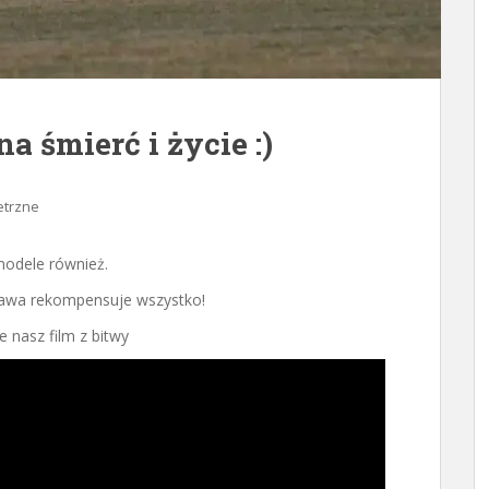
 śmierć i życie :)
etrzne
modele również.
zabawa rekompensuje wszystko!
 nasz film z bitwy