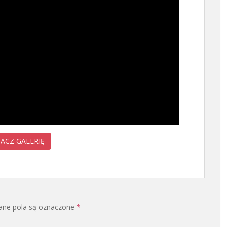
ACZ GALERIĘ
ne pola są oznaczone
*