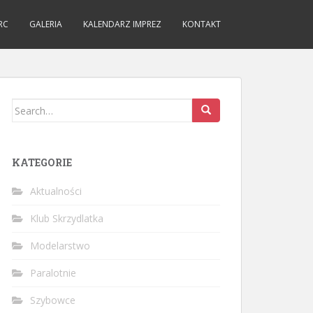
RC
GALERIA
KALENDARZ IMPREZ
KONTAKT
Search
for:
KATEGORIE
Aktualności
Klub Skrzydlatka
Modelarstwo
Paralotnie
Szybowce