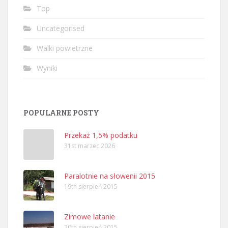
Top
Uncategorised
Walki powietrzne
Wyniki
POPULARNE POSTY
Przekaż 1,5% podatku
31st marzec 2026
Paralotnie na słowenii 2015
19th sierpień 2015
Zimowe latanie
20th sierpień 2015