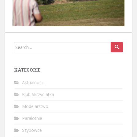
Search
for:
KATEGORIE
Aktualności
Klub Skrzydlatka
Modelarstwo
Paralotnie
Szybowce