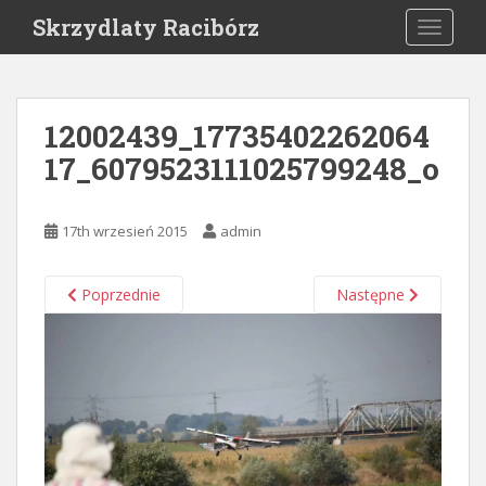
S
Skrzydlaty Racibórz
TOGGLE
k
i
p
t
12002439_17735402262064
o
17_6079523111025799248_o
m
a
i
17th wrzesień 2015
admin
n
c
o
Poprzednie
Następne
n
t
e
n
t