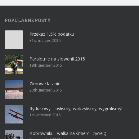
POPULARNE POSTY
Przekaż 1,5% podatku
31st marzec 2026
Paralotnie na słowenii 2015
19th sierpień 2015
Zimowe latanie
20th sierpień 2015
Rydułtowy – byliśmy, walczyliśmy, wygraliśmy!
1st wrzesień 2015
Bobrowniki – walka na śmierć i życie :)