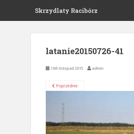
S
Skrzydlaty Racibórz
k
i
p
t
o
m
latanie20150726-41
a
i
n
13th listopad 2015
admin
c
o
n
Poprzednie
t
e
n
t