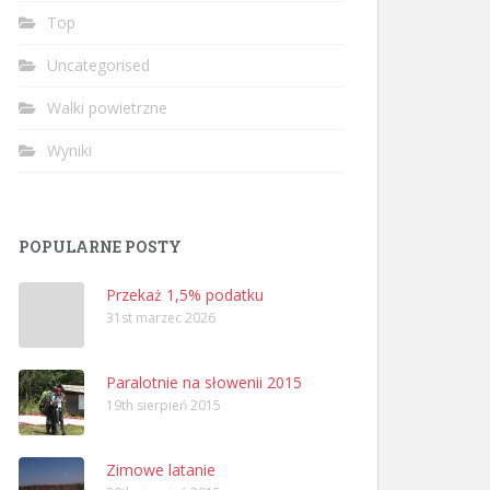
Top
Uncategorised
Walki powietrzne
Wyniki
POPULARNE POSTY
Przekaż 1,5% podatku
31st marzec 2026
Paralotnie na słowenii 2015
19th sierpień 2015
Zimowe latanie