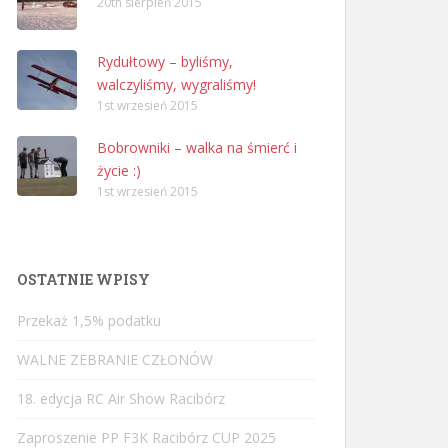
20th sierpień 2015
Rydułtowy – byliśmy,
walczyliśmy, wygraliśmy!
1st wrzesień 2015
Bobrowniki – walka na śmierć i
życie :)
1st wrzesień 2015
OSTATNIE WPISY
Przekaż 1,5% podatku
WALNE ZEBRANIE CZŁONÓW
18. edycja RC Air Show Racibórz
Zaproszenie PP F3K Racibórz CUP 2025