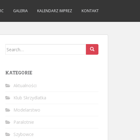
RC
GALERIA
KALENDARZ IMPREZ
KONTAKT
Search
for:
KATEGORIE
Aktualności
Klub Skrzydlatka
Modelarstwo
Paralotnie
Szybowce