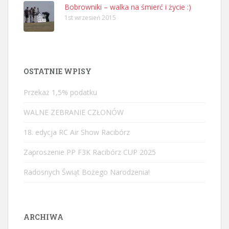
Bobrowniki – walka na śmierć i życie :)
1st wrzesień 2015
OSTATNIE WPISY
Przekaż 1,5% podatku
WALNE ZEBRANIE CZŁONÓW
18. edycja RC Air Show Racibórz
Zaproszenie PP F3K Racibórz CUP 2025
Radosnych Świąt Bożego Narodzenia!
ARCHIWA