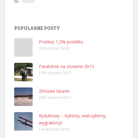
Wyniki
POPULARNE POSTY
Przekaż 1,5% podatku
31st marzec 2026
Paralotnie na słowenii 2015
19th sierpień 2015
Zimowe latanie
20th sierpień 2015
Rydułtowy – byliśmy, walczyliśmy,
wygraliśmy!
1st wrzesień 2015