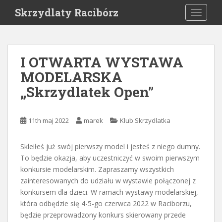
S
Skrzydlaty Racibórz
TOGGLE
k
i
p
t
I OTWARTA WYSTAWA
o
MODELARSKA
m
a
„Skrzydlatek Open”
i
n
c
11th maj 2022
marek
Klub Skrzydlatka
o
n
Skleiłeś już swój pierwszy model i jesteś z niego dumny.
t
To będzie okazja, aby uczestniczyć w swoim pierwszym
e
konkursie modelarskim. Zapraszamy wszystkich
n
zainteresowanych do udziału w wystawie połączonej z
t
konkursem dla dzieci. W ramach wystawy modelarskiej,
która odbędzie się 4-5-go czerwca 2022 w Raciborzu,
będzie przeprowadzony konkurs skierowany przede