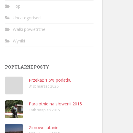
Top
Uncategorised
Walki powietrzne
Wyniki
POPULARNE POSTY
Przekaż 1,5% podatku
31st marzec 2026
Paralotnie na słowenii 2015
19th sierpień 2015
Zimowe latanie