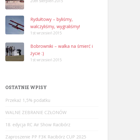
20th sierpień 2015
Rydułtowy – byliśmy,
walczyliśmy, wygraliśmy!
1st wrzesień 2015
Bobrowniki – walka na śmierć i
życie :)
1st wrzesień 2015
OSTATNIE WPISY
Przekaż 1,5% podatku
WALNE ZEBRANIE CZŁONÓW
18. edycja RC Air Show Racibórz
Zaproszenie PP F3K Racibórz CUP 2025