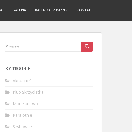
RC
GALERIA
KALENDARZ IMPREZ
KONTAKT
Search
for:
KATEGORIE
Aktualności
Klub Skrzydlatka
Modelarstwo
Paralotnie
Szybowce