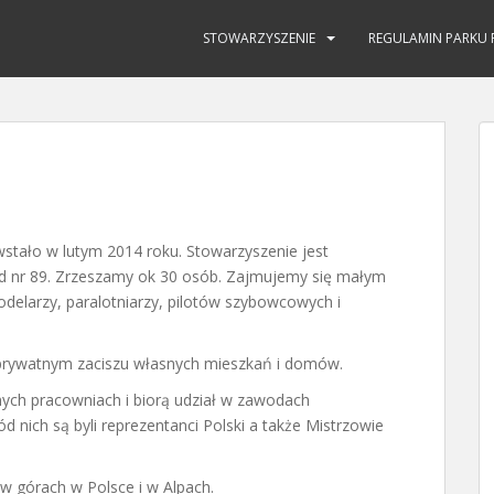
STOWARZYSZENIE
REGULAMIN PARKU 
stało w lutym 2014 roku. Stowarzyszenie jest
d nr 89. Zrzeszamy ok 30 osób. Zajmujemy się małym
delarzy, paralotniarzy, pilotów szybowcowych i
 prywatnym zaciszu własnych mieszkań i domów.
ch pracowniach i biorą udział w zawodach
d nich są byli reprezentanci Polski a także Mistrzowie
w górach w Polsce i w Alpach.