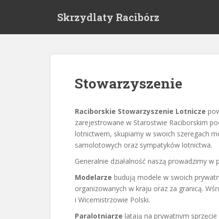
S
Skrzydlaty Racibórz
k
i
p
t
o
m
Stowarzyszenie
a
i
n
Raciborskie Stowarzyszenie Lotnicze
pow
c
zarejestrowane w Starostwie Raciborskim po
o
lotnictwem, skupiamy w swoich szeregach mo
n
samolotowych oraz sympatyków lotnictwa.
t
Generalnie działalność naszą prowadzimy w
e
n
Modelarze
budują modele w swoich prywatny
t
organizowanych w kraju oraz za granicą. Wśró
i Wicemistrzowie Polski.
Paralotniarze
latają na prywatnym sprzęcie 