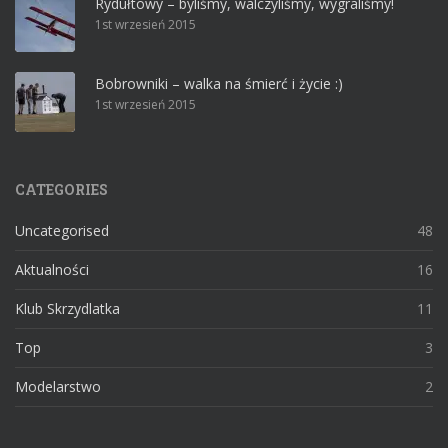
Rydułtowy – byliśmy, walczyliśmy, wygraliśmy!
1st wrzesień 2015
Bobrowniki – walka na śmierć i życie :)
1st wrzesień 2015
CATEGORIES
Uncategorised
48
Aktualności
16
Klub Skrzydlatka
11
Top
3
Modelarstwo
2