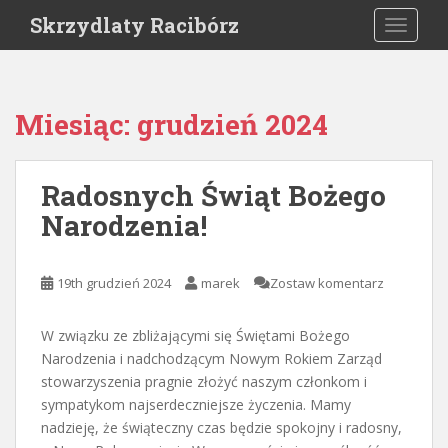
S
Skrzydlaty Racibórz
TOGGLE
k
i
p
t
Miesiąc:
grudzień 2024
o
m
a
Radosnych Świąt Bożego
i
Narodzenia!
n
c
o
19th grudzień 2024
marek
Zostaw komentarz
n
t
e
W związku ze zbliżającymi się Świętami Bożego
n
Narodzenia i nadchodzącym Nowym Rokiem Zarząd
t
stowarzyszenia pragnie złożyć naszym członkom i
sympatykom najserdeczniejsze życzenia. Mamy
nadzieję, że świąteczny czas będzie spokojny i radosny,