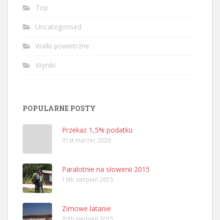
Top
Uncategorised
Walki powietrzne
Wyniki
POPULARNE POSTY
Przekaż 1,5% podatku
31st marzec 2026
Paralotnie na słowenii 2015
19th sierpień 2015
Zimowe latanie
20th sierpień 2015