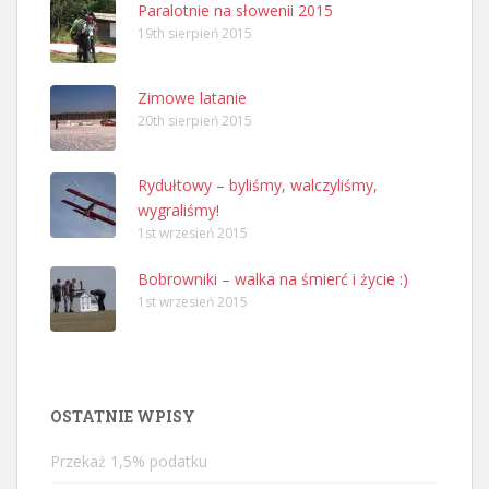
Paralotnie na słowenii 2015
19th sierpień 2015
Zimowe latanie
20th sierpień 2015
Rydułtowy – byliśmy, walczyliśmy,
wygraliśmy!
1st wrzesień 2015
Bobrowniki – walka na śmierć i życie :)
1st wrzesień 2015
OSTATNIE WPISY
Przekaż 1,5% podatku