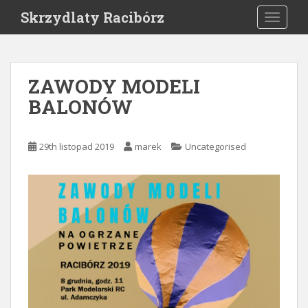
S
Skrzydlaty Racibórz
TOGGLE
k
i
p
t
ZAWODY MODELI
o
BALONÓW
m
a
i
29th listopad 2019
marek
Uncategorised
n
c
o
n
t
e
n
t