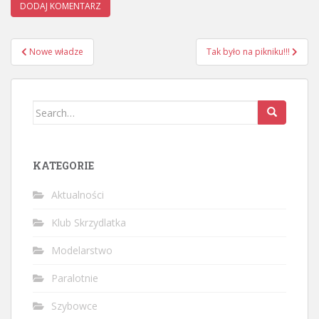
Nawigacja
Nowe władze
Tak było na pikniku!!!
wpisu
Search
for:
KATEGORIE
Aktualności
Klub Skrzydlatka
Modelarstwo
Paralotnie
Szybowce