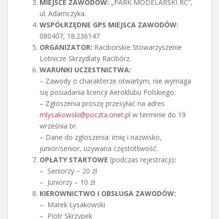
MIEJSCE ZAWODÓW:
„PARK MODELARSKI RC”,
ul. Adamczyka.
WSPÓŁRZĘDNE GPS MIEJSCA ZAWODÓW:
080407, 18.236147
ORGANIZATOR:
Raciborskie Stowarzyszenie
Lotnicze Skrzydlaty Racibórz.
WARUNKI UCZESTNICTWA:
– Zawody o charakterze otwartym, nie wymaga
się posiadania licencji Aeroklubu Polskiego.
– Zgłoszenia proszę przesyłać na adres
mlysakowski@poczta.onet.pl
w terminie do 19
września br.
– Dane do zgłoszenia: imię i nazwisko,
junior/senior, używana częstotliwość.
OPŁATY STARTOWE
(podczas rejestracji)
:
– Seniorzy – 20 zł
– Juniorzy – 10 zł
KIEROWNICTWO I OBSŁUGA ZAWODÓW:
– Marek Łysakowski
– Piotr Skrzypek