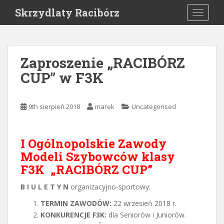
S
Skrzydlaty Racibórz
TOGGLE
k
i
p
t
Zaproszenie „RACIBÓRZ
o
CUP” w F3K
m
a
i
9th sierpień 2018
marek
Uncategorised
n
c
o
I Ogólnopolskie Zawody
n
Modeli Szybowców klasy
t
e
F3K
„RACIBÓRZ CUP”
n
B I U L E T Y N
organizacyjno-sportowy:
t
TERMIN ZAWODÓW:
22 wrzesień 2018 r.
KONKURENCJE F3K:
dla Seniorów i Juniorów.